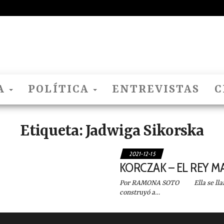
El
Nido
Del
Cuco
A
POLÍTICA
ENTREVISTAS
C
Etiqueta:
Jadwiga Sikorska
2021-12-15
KORCZAK – EL REY M
Por RAMONA SOTO Ella se llamab
construyó a…