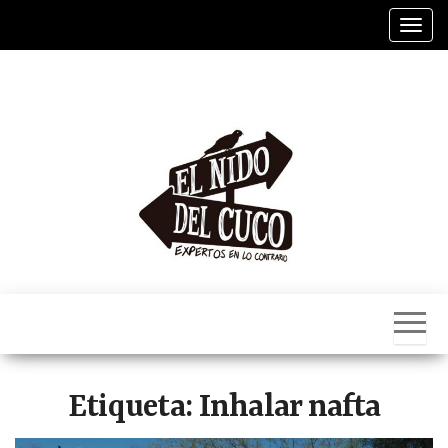
Saltar
Alter
al
contenido
El
Nido
Del
Cuco
Etiqueta:
Inhalar nafta