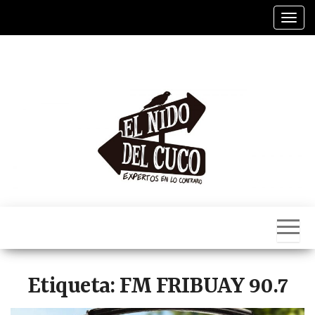
Saltar
Alter
al
contenido
El
Nido
Del
Cuco
Etiqueta:
FM FRIBUAY 90.7