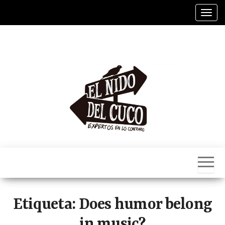
Saltar
Alter
al
contenido
El
Nido
Del
Cuco
Etiqueta:
Does humor belong
in music?