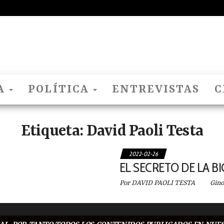
El
Nido
Del
Cuco
A
POLÍTICA
ENTREVISTAS
C
Etiqueta:
David Paoli Testa
2022-02-26
EL SECRETO DE LA BI
Por DAVID PAOLI TESTA Gino Bart